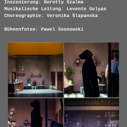
Inszenierung: Dorotty Szalma
Musikalische Leitung: Levente Gulyás
Choreographie: Veronika Šlapanska
Bühnenfotos: Pawel Sosnowski